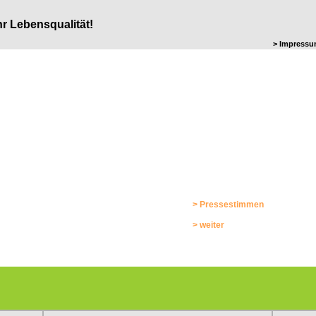
r Lebensqualität!
> Impress
GOLD GOLD GOLD
Münster holt Europa-Gold
Die Menschen in Münster haben
Grund für den Erfolg in Gold: 
Bürgerengagement für mehr Lebe
> Pressestimmen
> weiter