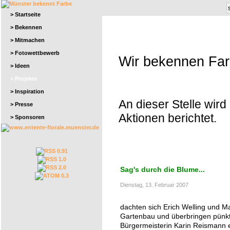
> Startseite
> Bekennen
> Mitmachen
> Fotowettbewerb
Wir bekennen Fa
> Ideen
> Projekte
> Inspiration
An dieser Stelle wird
> Presse
Aktionen berichtet.
> Sponsoren
Sag's durch die Blume...
Dienstag, 13. Februar 2007
dachten sich Erich Welling und 
Gartenbau und überbringen pünkt
Bürgermeisterin Karin Reismann e